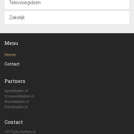
Televisiegidsen
Zakelijk
Menu
Home
Contact
Partners
Sportbladen.nl
Vrouwenbladen.nl
Woonbladen.nl
Fietsbladen.nl
Contact
101Tijdschriften.nl