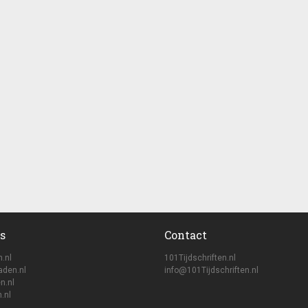
s
Contact
n.nl
101Tijdschriften.nl
aden.nl
info@101Tijdschriften.nl
n.nl
.nl