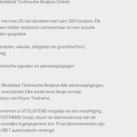
Weekblad Technische Analyse Online!
et een 20-tal rubrieken met ruim 300 fondsen. Elk
een helder technisch commentaar en een actuele
alen geupdate.
andelen, valutas, obligaties en grondstoffen)
Dag
echnische signalen en advieswijzigingen
s Weekblad Technische Analyse Alle advieswijzigingen,
en overzichten Elke week twee lange termijn
story van Royce Tostrams.
menten is UITSLUITEND mogelijk via een machtiging.
TOSTRAMS Groep, stuurt de klantenservice van de
rsoonlijke logingegevens toe. Proefabonnementen zijn
 NIET automatisch verlengd.