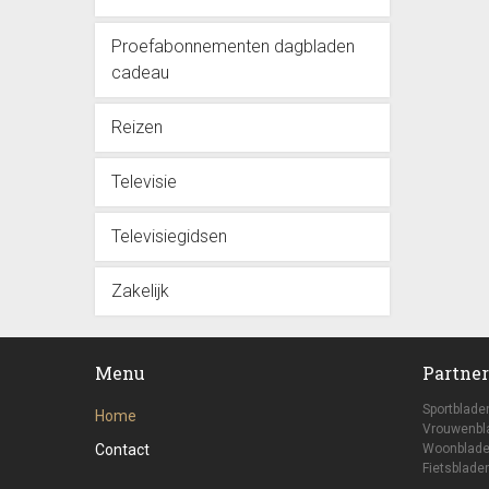
Proefabonnementen dagbladen
cadeau
Reizen
Televisie
Televisiegidsen
Zakelijk
Menu
Partner
Sportblade
Home
Vrouwenbl
Contact
Woonblade
Fietsbladen