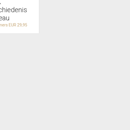
K
chiedenis
eau
ers EUR 29,95