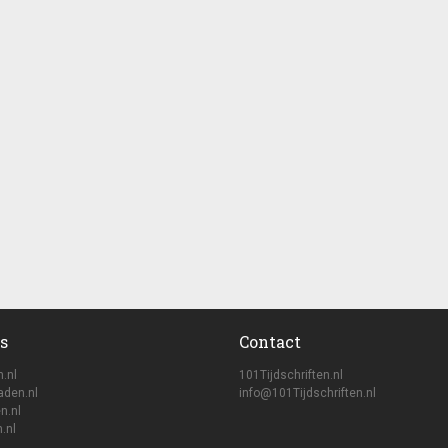
s
Contact
n.nl
101Tijdschriften.nl
aden.nl
info@101Tijdschriften.nl
n.nl
.nl