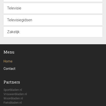
Televisie
Televisiegidsen
Zakelijk
Menu
Home
Contact
Partners
Sportbladen.nl
Vrouwenbladen.nl
Woonbladen.nl
Fietsbladen.nl