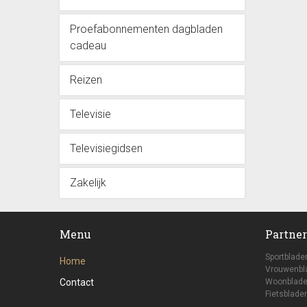
Proefabonnementen dagbladen
cadeau
Reizen
Televisie
Televisiegidsen
Zakelijk
Menu
Partner
Sportblade
Home
Vrouwenbl
Contact
Woonblade
Fietsbladen