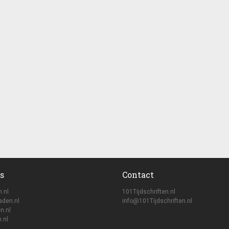
s
Contact
n.nl
101Tijdschriften.nl
aden.nl
info@101Tijdschriften.nl
n.nl
.nl