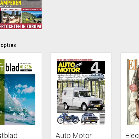
opties
tblad
Auto Motor
Ele