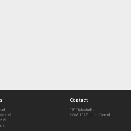
s
Contact
n.nl
101Tijdschriften.nl
aden.nl
info@101Tijdschriften.nl
n.nl
.nl