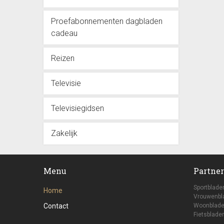
Proefabonnementen dagbladen
cadeau
Reizen
Televisie
Televisiegidsen
Zakelijk
Menu
Partner
Sportblade
Home
Vrouwenbl
Contact
Woonblade
Fietsbladen