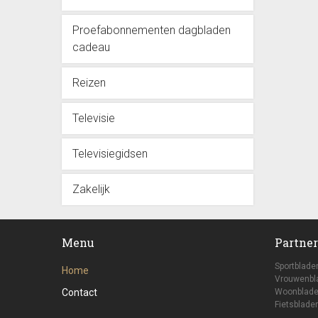
Proefabonnementen dagbladen
cadeau
Reizen
Televisie
Televisiegidsen
Zakelijk
Menu
Partner
Sportblade
Home
Vrouwenbl
Contact
Woonblade
Fietsbladen