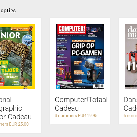
opties
onal
Computer!Totaal
Dan
graphic
Cadeau
Cad
ior Cadeau
3 nummers EUR 19,95
6 num
ers EUR 25,00