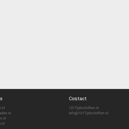
s
Contact
n.nl
101Tijdschriften.nl
aden.nl
info@101Tijdschriften.nl
n.nl
.nl