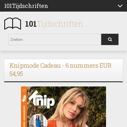
101Tijdschriften
101
Tijdschriften
Knipmode Cadeau - 6 nummers EUR
54,95