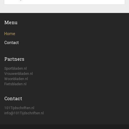
Menu
Home
Contact
Partners
Sportbladen.nl
Vrouwenbladen.nl
Woonbladen.nl
Fietsbladen.nl
Contact
101Tijdschriften.nl
info@101Tijdschriften.nl