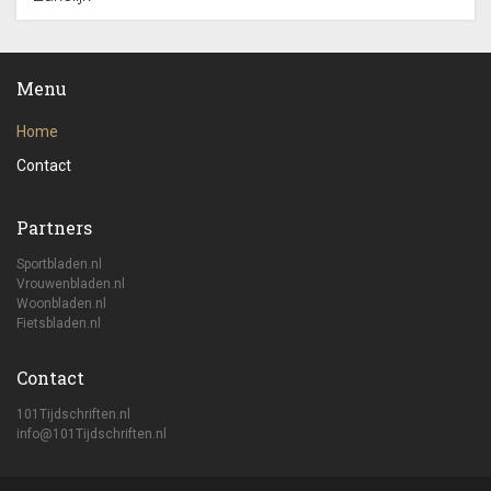
Menu
Home
Contact
Partners
Sportbladen.nl
Vrouwenbladen.nl
Woonbladen.nl
Fietsbladen.nl
Contact
101Tijdschriften.nl
info@101Tijdschriften.nl