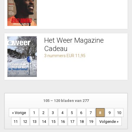
Het Weer Magazine
Cadeau
3 nummers EUR 11,95
105 – 120 bladen van 277
« Vorige
1
2
3
4
5
6
7
8
9
10
11
12
13
14
15
16
17
18
19
Volgende »