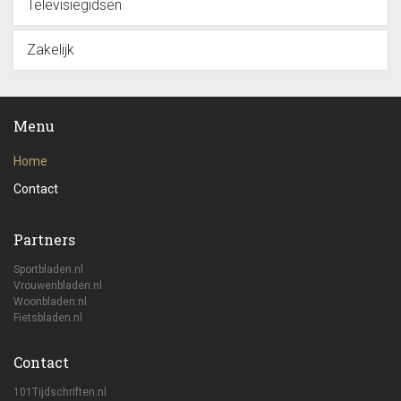
Televisiegidsen
Zakelijk
Menu
Home
Contact
Partners
Sportbladen.nl
Vrouwenbladen.nl
Woonbladen.nl
Fietsbladen.nl
Contact
101Tijdschriften.nl