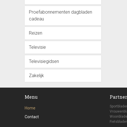
Proefabonnementen dagbladen
cadeau
Reizen
Televisie
Televisiegidsen
Zakelijk
Menu
Partner
Sportblade
Home
Vrouwenbl
Contact
Woonblade
Fietsbladen