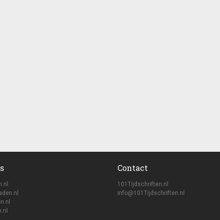
s
Contact
n.nl
101Tijdschriften.nl
aden.nl
info@101Tijdschriften.nl
n.nl
.nl